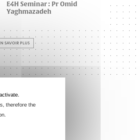
E4H Seminar : Pr Omid
Yaghmazadeh
EN SAVOIR PLUS
activate.
s, therefore the
on.
E4H Seminar : Pr Omid
Yaghmazadeh