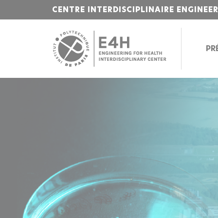
CENTRE INTERDISCIPLINAIRE ENGINEE
PR
Bienvenue
sur
l'Institut
Polytechnique
de
Paris