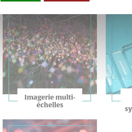
EN SAVOIR PLUS
Imagerie multi-
échelles
sy