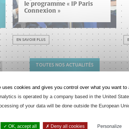
le programme « IP Paris
Connexion »
EN SAVOIR PLUS
TOUTES NOS ACTUALITÉS
e uses cookies and gives you control over what you want to 
Thématiques
alytics is operated by a company based in the United State
ocessing of your data will be done outside the European Uni
Danone et l’Institut Polytechnique
de Paris signent un partenariat via
le programme « IP Paris Connexion »
OK, accept all
Deny all cookies
Personalize